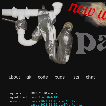
about
git
code
bugs
lists
chat
tag name
2022_11_16.ace074c
tagged object
commit ace074cf49...
download
passt-2022_11_16.ace074c.tar
passt-2022_11_16.ace074c.tar.gz