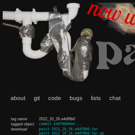
about
git
code
bugs
lists
chat
tag name
2022_10_26.e4df8b0
tagged object
commit e4df8b0844...
download
passt-2022_10_26.e4df8b0.tar
passt-2022_10_26.e4df8b0.tar.gz